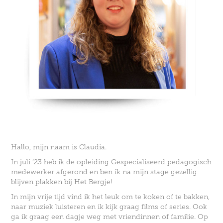
Hallo, mijn naam is Claudia.
In juli ’23 heb ik de opleiding Gespecialiseerd pedagogisch
medewerker afgerond en ben ik na mijn stage gezellig
blijven plakken bij Het Bergje!
In mijn vrije tijd vind ik het leuk om te koken of te bakken,
naar muziek luisteren en ik kijk graag films of series. Ook
ga ik graag een dagje weg met vriendinnen of familie. Op