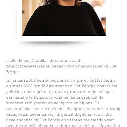
Hallo! Ik ben Camilla , directeur, coach,
beleidsmedewerker en pedagogisch medewerker bij Het
Bergje.
In januari 2009 ben ik begonnen als pm’er bij Het Bergje
en sinds 2012 ben ik directeur van Het Bergje. Maar ik sta
gelukkig ook regelmatig op de groep om mijn collega’s
een handje te helpen.
Ik vind het belangrijk dat de
kinderen zich prettig en veilig voelen bij ons. De
persoonlijke sfeer en de kleinschaligheid van onze opvang
draagt daar zeker aan bij. Ik geniet dagelijks van al die
lieve snoetjes bij Het Bergje en verbaas me steeds weer
over de ontwikkeling die ze doormaken bij ons. Ik vind het