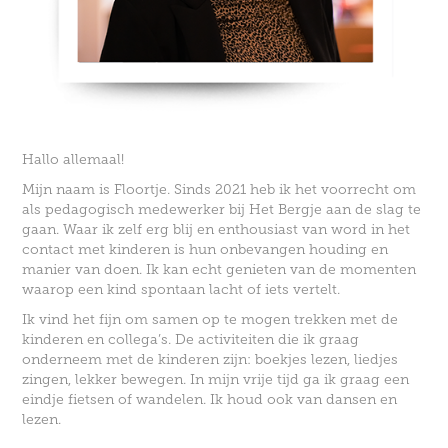
Hallo allemaal!
Mijn naam is Floortje. Sinds 2021 heb ik het voorrecht om
als pedagogisch medewerker bij Het Bergje aan de slag te
gaan.
Waar ik zelf erg blij en enthousiast van word in het
contact met kinderen is hun onbevangen houding en
manier van doen. Ik kan echt genieten van de momenten
waarop een kind spontaan lacht of iets vertelt.
Ik vind het fijn om samen op te mogen trekken met de
kinderen en collega’s.
De activiteiten die ik graag
onderneem met de kinderen zijn: boekjes lezen, liedjes
zingen, lekker bewegen.
In mijn vrije tijd ga ik graag een
eindje fietsen of wandelen. Ik houd ook van dansen en
lezen.